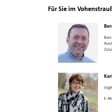
Für Sie im Vohenstrau
Ber
Bau
Auss
Zus
Kar
Juge
E-Ma