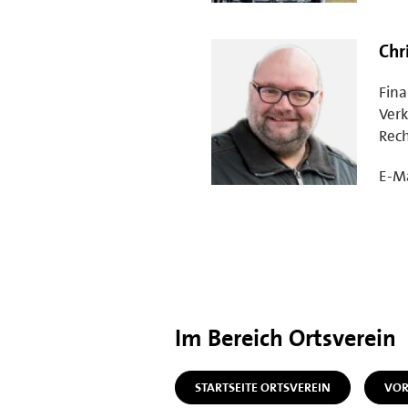
Chr
Fin
Ver
Rec
E-Ma
Im Bereich Ortsverein
STARTSEITE ORTSVEREIN
VOR